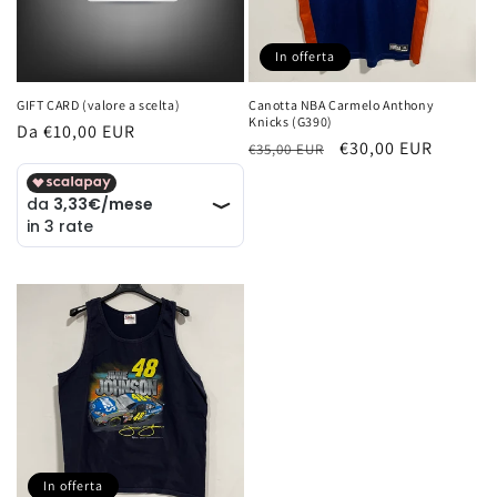
i
o
In offerta
n
GIFT CARD (valore a scelta)
Canotta NBA Carmelo Anthony
e
Knicks (G390)
Prezzo
Da €10,00 EUR
Prezzo
Prezzo
€30,00 EUR
€35,00 EUR
di
:
di
scontato
listino
listino
In offerta