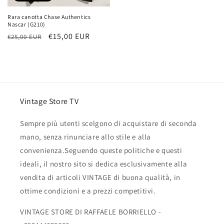
Rara canotta Chase Authentics
Nascar (G210)
Prezzo
Prezzo
€15,00 EUR
€25,00 EUR
di
scontato
listino
Vintage Store TV
Sempre più utenti scelgono di acquistare di seconda
mano, senza rinunciare allo stile e alla
convenienza.Seguendo queste politiche e questi
ideali, il nostro sito si dedica esclusivamente alla
vendita di articoli VINTAGE di buona qualità, in
ottime condizioni e a prezzi competitivi.
VINTAGE STORE DI RAFFAELE BORRIELLO -